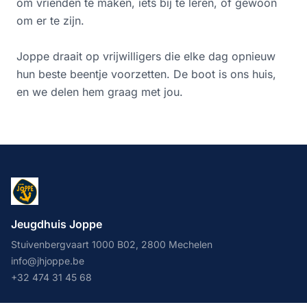
om vrienden te maken, iets bij te leren, of gewoon
om er te zijn.
Joppe draait op vrijwilligers die elke dag opnieuw
hun beste beentje voorzetten. De boot is ons huis,
en we delen hem graag met jou.
Jeugdhuis Joppe
Stuivenbergvaart 1000 B02, 2800 Mechelen
info@jhjoppe.be
+32 474 31 45 68