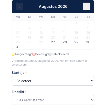
‹
›
Augustus
2026
Ma
Di
Wo
Do
Vr
Za
Zo
1
2
3
4
5
6
7
8
9
10
11
12
13
14
15
16
17
18
19
20
21
22
23
24
25
26
27
28
29
30
31
Aangevraagd
Bevestigd
Geblokkeerd
Vroegste datum:
27 augustus 2026
.
Klik om een datum te
selecteren.
Starttijd
*
Eindtijd
*